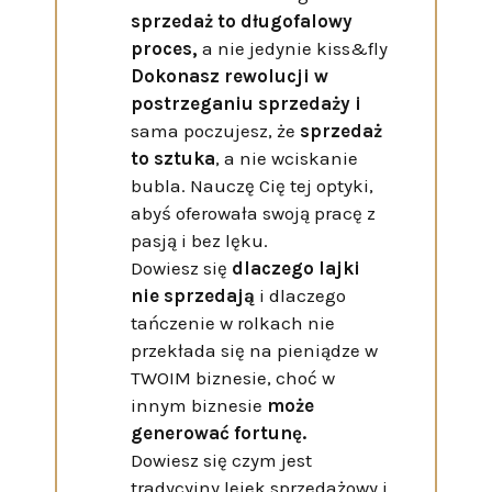
sprzedaż to długofalowy
proces,
a nie jedynie kiss&fly
Dokonasz rewolucji w
postrzeganiu sprzedaży i
sama poczujesz, że
sprzedaż
to sztuka
, a nie wciskanie
bubla. Nauczę Cię tej optyki,
abyś oferowała swoją pracę z
pasją i bez lęku.
Dowiesz się
dlaczego lajki
nie sprzedają
i dlaczego
tańczenie w rolkach nie
przekłada się na pieniądze w
TWOIM biznesie, choć w
innym biznesie
może
generować fortunę.
Dowiesz się czym jest
tradycyjny lejek sprzedażowy i