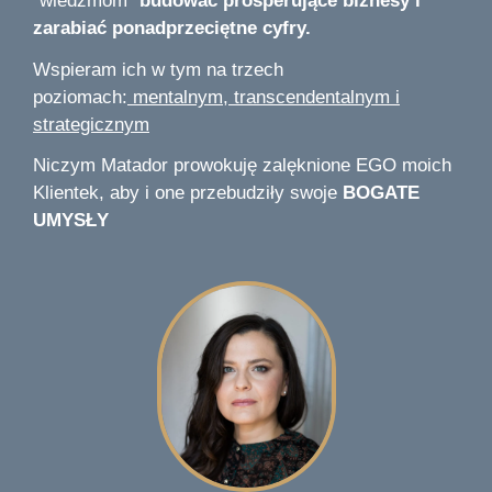
"wiedźmom"
budować prosperujące biznesy i
zarabiać ponadprzeciętne cyfry.
Wspieram ich w tym na trzech
poziomach:
mentalnym, transcendentalnym i
strategicznym
Niczym Matador prowokuję zalęknione EGO moich
Klientek, aby i one przebudziły swoje
BOGATE
UMYSŁY