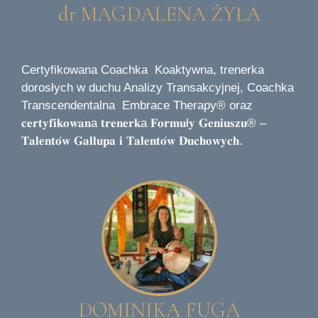
dr MAGDALENA ŻYŁA
Certyfikowana Coachka Koaktywna, trenerka
dorosłych w duchu Analizy Transakcyjnej, Coachka
Transcendentalna Embrace Therapy® oraz
𝐜𝐞𝐫𝐭𝐲𝐟𝐢𝐤𝐨𝐰𝐚𝐧a 𝐭𝐫𝐞𝐧𝐞𝐫𝐤a 𝐅𝐨𝐫𝐦𝐮ł𝐲 𝐆𝐞𝐧𝐢𝐮𝐬𝐳𝐮® –
𝐓𝐚𝐥𝐞𝐧𝐭𝐨́𝐰 𝐆𝐚𝐥𝐥𝐮𝐩𝐚 𝐢 𝐓𝐚𝐥𝐞𝐧𝐭𝐨́𝐰 𝐃𝐮𝐜𝐡𝐨𝐰𝐲𝐜𝐡.
DOMINIKA FUGA