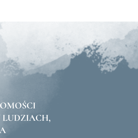
DOMOŚCI
LUDZIACH,
KA