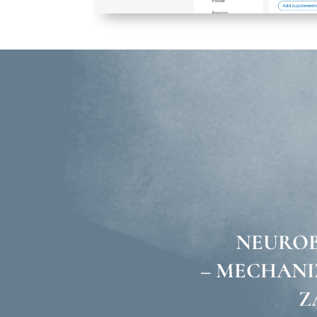
NEUROB
– MECHAN
Z