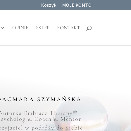
Koszyk
MOJE KONTO
OPINIE
SKLEP
KONTAKT
DAGMARA SZYMAŃSKA
Autorka Embrace Therapy®
Psycholog & Coach & Mentor
rzyjaciel w podróży do Siebie