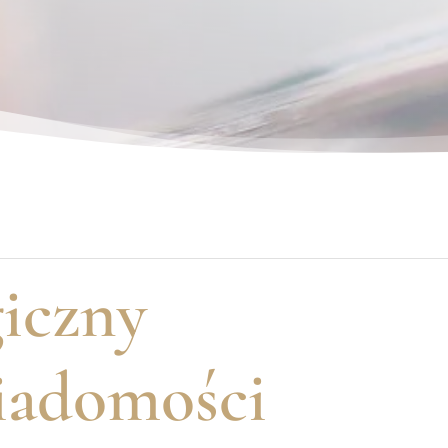
iczny
iadomości