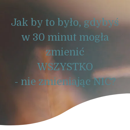
Jak by to było, gdybyś
w 30 minut mogła
zmienić
WSZYSTKO
- nie zmieniając NIC?