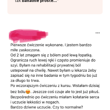
tak
banalnie proste…”