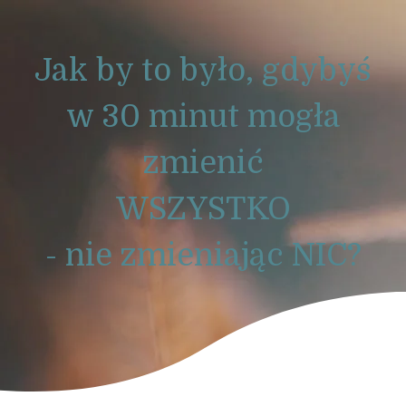
Jak by to było, gdybyś
w 30 minut mogła
zmienić
WSZYSTKO
- nie zmieniając NIC?