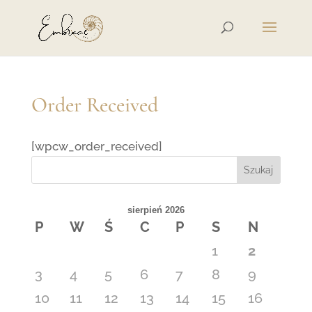
Order Received
[wpcw_order_received]
Szukaj
sierpień 2026
P
W
Ś
C
P
S
N
1
2
3
4
5
6
7
8
9
10
11
12
13
14
15
16