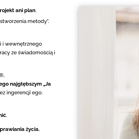
rojekt ani plan
.
 „stworzenia metody”.
i i wewnętrznego
racy ze świadomością i
®,
jego najgłębszym „Ja
ez ingerencji ego.
nić
.
rawiania życia.