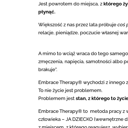
Jest powrotem do miejsca, z
którego ży
płynąć.
Większość z nas przez lata próbuje
coś 
relacje, pieniądze, poczucie własnej war
A mimo to wciąż wraca do tego samego
zmęczenia, napięcia, samotności albo p
brakuje”.
Embrace Therapy® wychodzi z innego z
To nie życie jest problemem.
Problemem jest
stan, z którego to życ
Embrace Therapy® to metoda pracy z
człowieka – JA DZIECKO (wewnętrzne dz
z miejscem, z którego reagujesz, wybiera