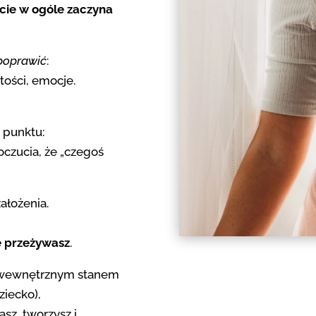
cie w ogóle zaczyna
poprawić
:
tości, emocje.
 punktu:
oczucia, że „czegoś
ałożenia.
ie przeżywasz
.
 wewnętrznym stanem
iecko),
sz, tworzysz i