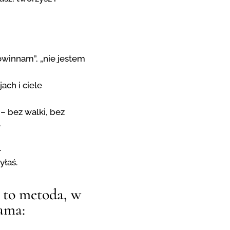
owinnam”, „nie jestem
ach i ciele
– bez walki, bez
e
.
yłaś.
, to metoda, w
sama: