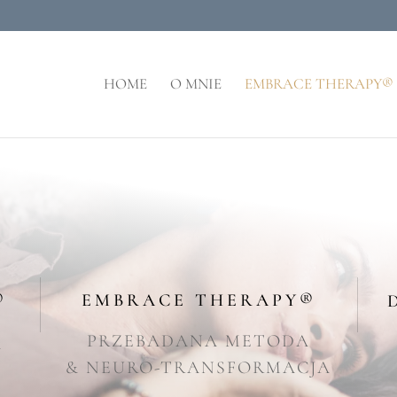
HOME
O MNIE
EMBRACE THERAPY®
®
EMBRACE THERAPY®
PRZEBADANA METODA
A
& NEURO-TRANSFORMACJA