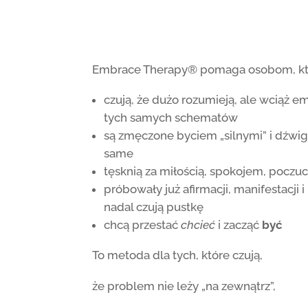
Embrace Therapy® pomaga osobom, kt
czują, że dużo rozumieją, ale wciąż e
tych samych schematów
są zmęczone byciem „silnymi” i dźwi
same
tęsknią za miłością, spokojem, pocz
próbowały już afirmacji, manifestacji i
nadal czują pustkę
chcą przestać
chcieć
i zacząć
być
To metoda dla tych, które czują,
że problem nie leży „na zewnątrz”,