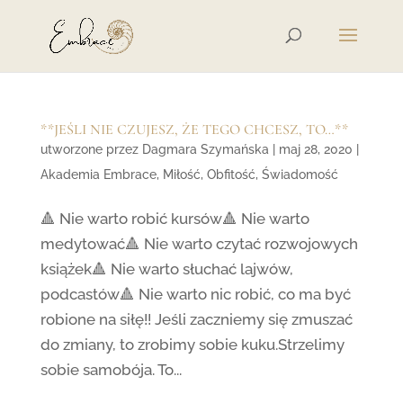
**JEŚLI NIE CZUJESZ, ŻE TEGO CHCESZ, TO…**
utworzone przez
Dagmara Szymańska
|
maj 28, 2020
|
Akademia Embrace
,
Miłość
,
Obfitość
,
Świadomość
🔺 Nie warto robić kursów🔺 Nie warto
medytować🔺 Nie warto czytać rozwojowych
książek🔺 Nie warto słuchać lajwów,
podcastów🔺 Nie warto nic robić, co ma być
robione na siłę!! Jeśli zaczniemy się zmuszać
do zmiany, to zrobimy sobie kuku.Strzelimy
sobie samobója. To...