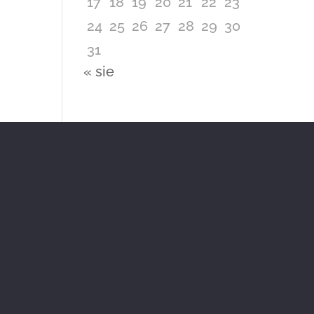
17
18
19
20
21
22
23
24
25
26
27
28
29
30
31
« sie