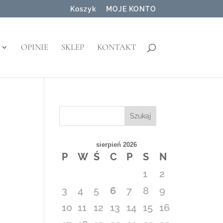
Koszyk
MOJE KONTO
OPINIE
SKLEP
KONTAKT
Szukaj
sierpień 2026
P
W
Ś
C
P
S
N
1
2
3
4
5
6
7
8
9
10
11
12
13
14
15
16