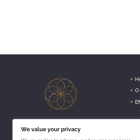
H
O
E
We value your privacy
O