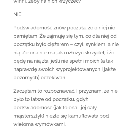
winni, żeby na nich krzyczeć?
NIE.
Podświadomość znów poczuła, że o niej nie
pamiętam. Że zajmuję się tym, co dla niej od
początku było ciężarem – czyli synkiem, a nie
nią. Że ona nie ma jak rozłożyć skrzydeł, i że
będę na nią zła, jeśli nie spełni moich (a tak
naprawdę swoich wyprojektowanych i jakże
pozornych) oczekiwań…
Zaczęłam to rozpoznawać. I przyznam, że nie
było to łatwe od początku, gdyż
podświadomość (jak to ona i jej cały
majstersztyk) nieźle się kamuflowała pod
wieloma wymówkami.