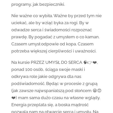
programy, jak bezpieczniki.
Nie ważne co wybiła. Ważne by przed tym nie
uciekać, ale by wziąć byka za rogi. By w
odwadze serca i świadomości rozpoznać
prawdę. By pogadać z umysłem o co kaman.
Czasem umysł odpowie od kopa. Czasem
potrzeba większej cierpliwości i uważności.
Na kursie PRZEZ UMYSŁ DO SERCA 🧠👉❤️,
ponad 100 osób, ściąga swoje maski i
odkrywa role jakie odgrywa dla nas
podświadomość. Będąc w procesie z grupą
(jak zawsze najwspanialszą pod słońcem 😁😍
❤️) mam sama dużo czasu na własne wglądy.
Energia przeplata się, a boska mądrość
pozwala nam na otwarcie serca i umysłu. Na