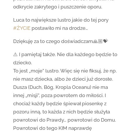
odkrycie zakrytego i puszczenie oporu.
Luca to największe lustro jakie do tej pory
#ŻYCIE
postawiło mi na drodze…
Dziękuję za to czego doświadczam🙏🏼💝
⚠️ I pamiętaj także. Nie dla każdego będzie to
dziecko.
To jest „moje” lustro. Więc się nie fiksuj, że np.
nie masz dziecka, albo że dzieci już dorosłe.
Dusza (Duch, Bóg, Kropla Oceanu) nie ma
innej „misji”, poza powrotem do miłości. I
chociaż każdy będzie śpiewał piosenkę z
pozoru inną, to każda z nich będzie służyła
powrotowi do Prawdy… powrotowi do Domu.
Powrotowi do tego KIM naprawdę