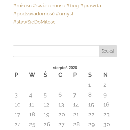
#miłość
#świadomość
#bóg
#prawda
#podświadomość
#umysł
#stawSieDoMilosci
Szukaj
sierpień 2026
P
W
Ś
C
P
S
N
1
2
3
4
5
6
7
8
9
10
11
12
13
14
15
16
17
18
19
20
21
22
23
24
25
26
27
28
29
30