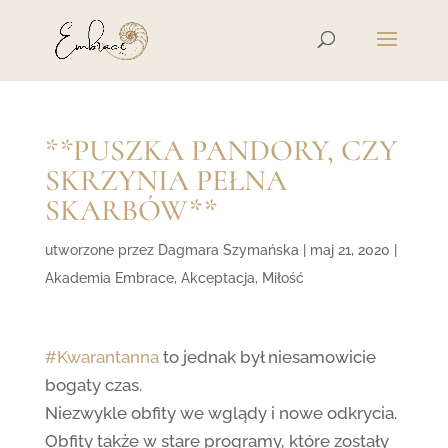
**PUSZKA PANDORY, CZY
SKRZYNIA PEŁNA
SKARBÓW**
utworzone przez
Dagmara Szymańska
|
maj 21, 2020
|
Akademia Embrace
,
Akceptacja
,
Miłość
#Kwarantanna
to jednak był niesamowicie
bogaty czas.
Niezwykle obfity we wglądy i nowe odkrycia.
Obfity także w stare programy, które zostały