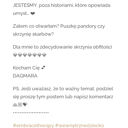
JESTEŚMY, poza historiami, które opowiada
umysł… ❤️
Zatem co otwarłam? Puszkę pandory czy
skrzynię skarbów?
Dla mnie to zdecydowanie skrzynia obfitości
💎💎💎💎💎💎💎
Kocham Cię 💕
DAGMARA
PS. Jeśli uważasz, że to ważny temat, podziel
się proszę tym postem lub napisz komentarz
🙏🏼💝
•••••••••••••••••••••
#embracetherapy
#wewnętrznedziecko