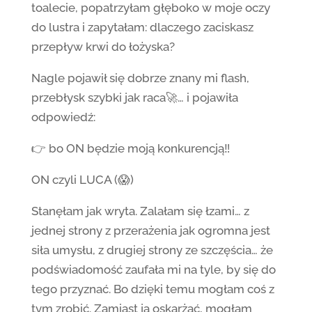
toalecie, popatrzyłam głęboko w moje oczy
do lustra i zapytałam: dlaczego zaciskasz
przepływ krwi do łożyska?
Nagle pojawił się dobrze znany mi flash,
przebłysk szybki jak raca🚀… i pojawiła
odpowiedź:
👉 bo ON będzie moją konkurencją‼️
ON czyli LUCA (😱)
Stanęłam jak wryta. Zalałam się łzami… z
jednej strony z przerażenia jak ogromna jest
siła umysłu, z drugiej strony ze szczęścia… że
podświadomość zaufała mi na tyle, by się do
tego przyznać. Bo dzięki temu mogłam coś z
tym zrobić. Zamiast ją oskarżać, mogłam