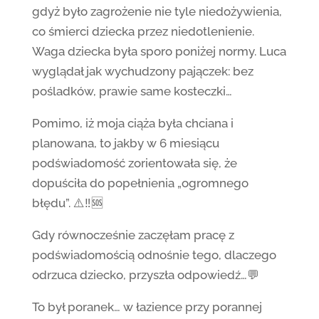
gdyż było zagrożenie nie tyle niedożywienia,
co śmierci dziecka przez niedotlenienie.
Waga dziecka była sporo poniżej normy. Luca
wyglądał jak wychudzony pajączek: bez
pośladków, prawie same kosteczki…
Pomimo, iż moja ciąża była chciana i
planowana, to jakby w 6 miesiącu
podświadomość zorientowała się, że
dopuściła do popełnienia „ogromnego
błędu”. ⚠️‼️🆘
Gdy równocześnie zaczęłam pracę z
podświadomością odnośnie tego, dlaczego
odrzuca dziecko, przyszła odpowiedź…💬
To był poranek… w łazience przy porannej