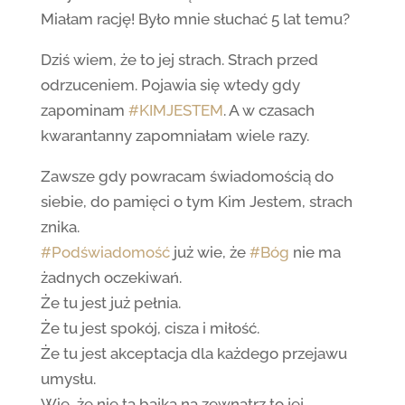
Miałam rację! Było mnie słuchać 5 lat temu?
Dziś wiem, że to jej strach. Strach przed
odrzuceniem. Pojawia się wtedy gdy
zapominam
#KIMJESTEM
. A w czasach
kwarantanny zapomniałam wiele razy.
Zawsze gdy powracam świadomością do
siebie, do pamięci o tym Kim Jestem, strach
znika.
#Podświadomość
już wie, że
#Bóg
nie ma
żadnych oczekiwań.
Że tu jest już pełnia.
Że tu jest spokój, cisza i miłość.
Że tu jest akceptacja dla każdego przejawu
umysłu.
Wie, że nie ta bajka na zewnątrz to jej