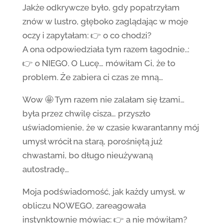
Jakże odkrywcze było, gdy popatrzyłam
znów w lustro, głęboko zaglądając w moje
oczy i zapytałam: 👉 o co chodzi?
A ona odpowiedziała tym razem łagodnie..:
👉 o NIEGO. O Lucę… mówiłam Ci, że to
problem. Że zabiera ci czas ze mną…
Wow 🤩 Tym razem nie zalałam się łzami…
była przez chwilę cisza… przyszło
uświadomienie, że w czasie kwarantanny mój
umysł wrócił na starą, porośniętą już
chwastami, bo długo nieużywaną
autostradę…
Moja podświadomość, jak każdy umysł, w
obliczu NOWEGO, zareagowała
instynktownie mówiąc: 👉 a nie mówiłam?