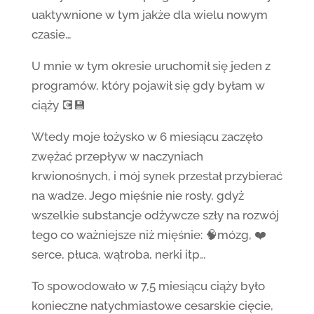
uaktywnione w tym jakże dla wielu nowym
czasie…
U mnie w tym okresie uruchomił się jeden z
programów, który pojawił się gdy byłam w
ciąży 💽💾
Wtedy moje łożysko w 6 miesiącu zaczęło
zwężać przepływ w naczyniach
krwionośnych, i mój synek przestał przybierać
na wadze. Jego mięśnie nie rosły, gdyż
wszelkie substancje odżywcze szły na rozwój
tego co ważniejsze niż mięśnie: 🧠mózg, ❤️
serce, płuca, wątroba, nerki itp…
To spowodowało w 7,5 miesiącu ciąży było
konieczne natychmiastowe cesarskie cięcie,