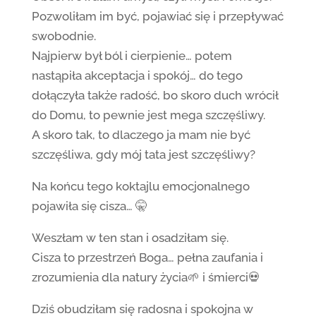
Pozwoliłam im być, pojawiać się i przepływać
swobodnie.
Najpierw był ból i cierpienie… potem
nastąpiła akceptacja i spokój… do tego
dołączyła także radość, bo skoro duch wrócił
do Domu, to pewnie jest mega szczęśliwy.
A skoro tak, to dlaczego ja mam nie być
szczęśliwa, gdy mój tata jest szczęśliwy?
Na końcu tego koktajlu emocjonalnego
pojawiła się cisza… 🤫
Weszłam w ten stan i osadziłam się.
Cisza to przestrzeń Boga… pełna zaufania i
zrozumienia dla natury życia🌱 i śmierci💀
Dziś obudziłam się radosna i spokojna w