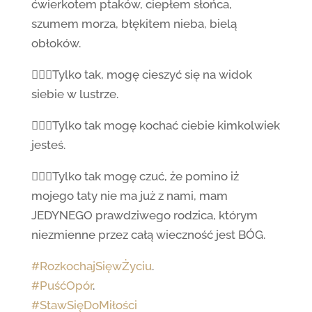
ćwierkotem ptaków, ciepłem słońca,
szumem morza, błękitem nieba, bielą
obłoków.
🙋🏻‍♀️Tylko tak, mogę cieszyć się na widok
siebie w lustrze.
🙋🏻‍♀️Tylko tak mogę kochać ciebie kimkolwiek
jesteś.
🙋🏻‍♀️Tylko tak mogę czuć, że pomino iż
mojego taty nie ma już z nami, mam
JEDYNEGO prawdziwego rodzica, którym
niezmienne przez całą wieczność jest BÓG.
#RozkochajSięwŻyciu
.
#PuśćOpór
.
#StawSięDoMiłości