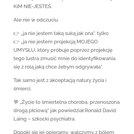
KiM NIE-JESTEŚ.
Ale nie w odczuciu:
👉 „ja nie jestem taką suką jak ona”, tylko
👉 „ja nie jestem projekcją MOJEGO
UMYSŁU, który próbuje poprzez projekcję
tego lustra zmusić mnie do identyfikowania
się z rolą jaką chce żebym odgrywała”.
Tak samo jest z akceptacją natury życia i
śmierci.
💬 „Życie to śmiertelna choroba, przenoszona
drogą płciową” jak powiedział Ronald David
Laing – szkocki psychiatra.
Dopóki się jej opieramy, walczymy z bólem